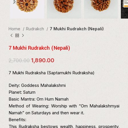
Home
Rudrakch
7 Mukhi Rudrakch (Nepali)
7 Mukhi Rudrakch (Nepali)
Original
Current
1,890.00
2,700.00
price
price
was:
is:
7 Mukhi Rudraksha (Saptamukhi Rudraksha)
₹2,700.00.
₹1,890.00.
Deity: Goddess Mahalakshmi
Planet: Saturn
Basic Mantra: Om Hum Namah
Method of Wearing: Worship with “Om Mahalakshmyai
Namah” on Saturdays and then wear it.
Benefits:
This Rudraksha bestows wealth, happiness, prosperity,