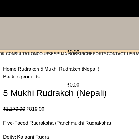
₹
0.00
OK CONSULTATION
COURSES
PUJA BOOKING
REPORTS
CONTACT US
RA
Home
Rudrakch
5 Mukhi Rudrakch (Nepali)
Back to products
₹
0.00
5 Mukhi Rudrakch (Nepali)
Original
Current
₹
1,170.00
₹
819.00
price
price
Five-Faced Rudraksha (Panchmukhi Rudraksha)
was:
is:
₹1,170.00.
₹819.00.
Deity: Kalagni Rudra