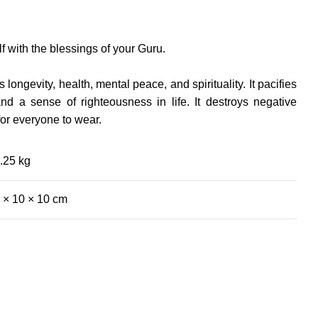
f with the blessings of your Guru.
ongevity, health, mental peace, and spirituality. It pacifies
and a sense of righteousness in life. It destroys negative
for everyone to wear.
.25 kg
 × 10 × 10 cm