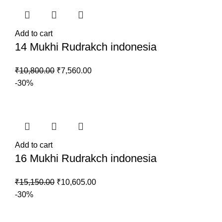
₹12,450.00.
₹8,715.00.
Add to cart
14 Mukhi Rudrakch indonesia
Original
Current
₹
10,800.00
₹
7,560.00
price
price
-30%
was:
is:
₹10,800.00.
₹7,560.00.
Add to cart
16 Mukhi Rudrakch indonesia
Original
Current
₹
15,150.00
₹
10,605.00
price
price
-30%
was:
is:
₹15,150.00.
₹10,605.00.