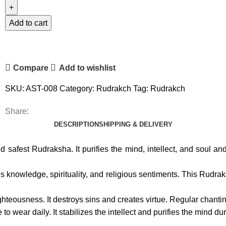
Rudrakch
(Nepali)
Add to cart
quantity
Compare
Add to wishlist
SKU:
AST-008
Category:
Rudrakch
Tag:
Rudrakch
Share:
DESCRIPTION
SHIPPING & DELIVERY
afest Rudraksha. It purifies the mind, intellect, and soul and 
nces knowledge, spirituality, and religious sentiments. This Rud
ghteousness. It destroys sins and creates virtue. Regular chant
to wear daily. It stabilizes the intellect and purifies the mind du