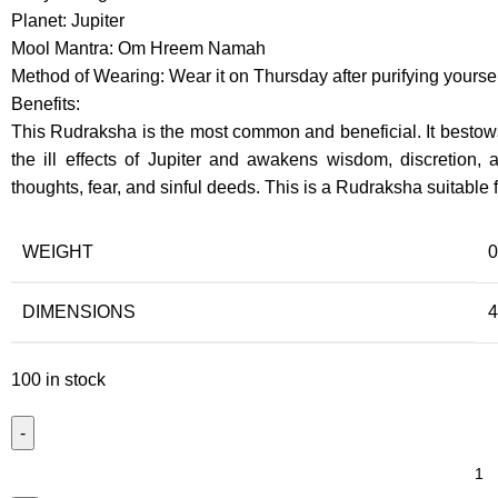
Planet: Jupiter
Mool Mantra: Om Hreem Namah
Method of Wearing: Wear it on Thursday after purifying yoursel
Benefits:
This Rudraksha is the most common and beneficial. It bestows l
the ill effects of Jupiter and awakens wisdom, discretion, 
thoughts, fear, and sinful deeds. This is a Rudraksha suitable 
WEIGHT
0
DIMENSIONS
4
100 in stock
5
Mukhi