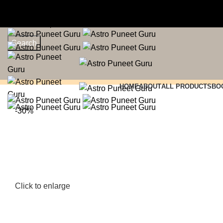
+91 99195 00233
Search
HOME
ABOUT
ALL PRODUCTS
BO
-30%
Click to enlarge