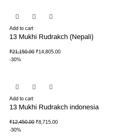
₹5,400.00.
₹3,780.00.
Add to cart
13 Mukhi Rudrakch (Nepali)
Original
Current
₹
21,150.00
₹
14,805.00
price
price
-30%
was:
is:
₹21,150.00.
₹14,805.00.
Add to cart
13 Mukhi Rudrakch indonesia
Original
Current
₹
12,450.00
₹
8,715.00
price
price
-30%
was:
is: