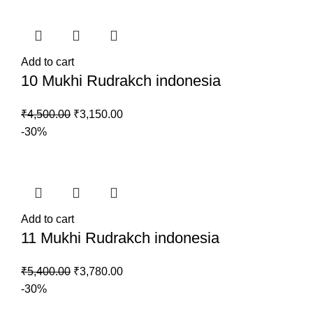
Add to cart
10 Mukhi Rudrakch indonesia
Original
Current
₹
4,500.00
₹
3,150.00
price
price
-30%
was:
is:
₹4,500.00.
₹3,150.00.
Add to cart
11 Mukhi Rudrakch indonesia
Original
Current
₹
5,400.00
₹
3,780.00
price
price
-30%
was:
is: